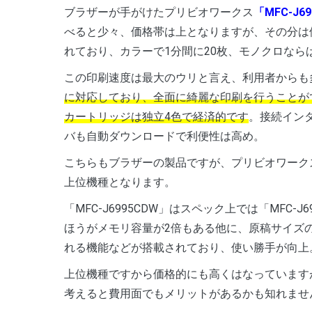
ブラザーが手がけたプリビオワークス
「MFC-J6
べると少々、価格帯は上となりますが、その分は
れており、カラーで1分間に20枚、モノクロなら
この印刷速度は最大のウリと言え、利用者からも
に対応しており、全面に綺麗な印刷を行うことが
カートリッジは独立4色で経済的です
。接続インタ
バも自動ダウンロードで利便性は高め。
こちらもブラザーの製品ですが、プリビオワーク
上位機種となります。
「MFC-J6995CDW」はスペック上では「MFC
ほうがメモリ容量が2倍もある他に、原稿サイズ
れる機能などが搭載されており、使い勝手が向上
上位機種ですから価格的にも高くはなっています
考えると費用面でもメリットがあるかも知れませ