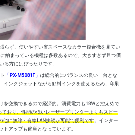
嵩張らず、使いやすい省スペースなカラー複合機を見てい
トに納まっている機種は多数あるので、大きすぎず且つ価
いる方にはぴったりです。
ット
「PX-M5081F」
は総合的にバランスの良い一台とな
、インクジェットながら顔料インクを使えるため、印刷
けを交換できるので経済的。消費電力も18Wと控えめで
なっており、性能の低いレーザープリンターよりもスピー
の他に無線・有線LAN接続が可能で便利です
。インター
ットアップも簡単となっています。