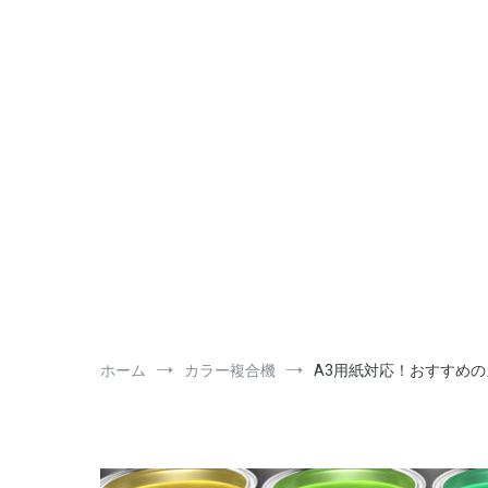
コ
ン
テ
ン
ツ
へ
ス
キ
ッ
プ
ホーム
カラー複合機
A3用紙対応！おすすめ