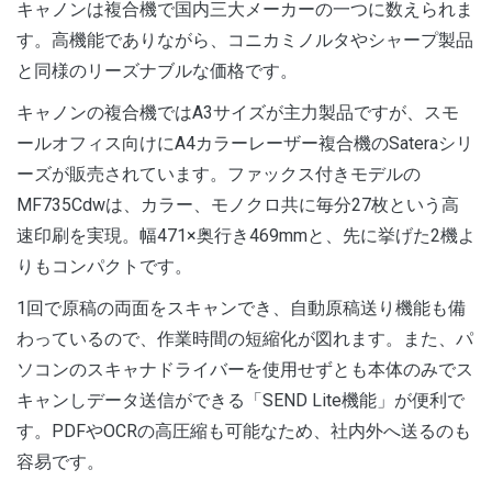
キャノンは複合機で国内三大メーカーの一つに数えられま
す。高機能でありながら、コニカミノルタやシャープ製品
と同様のリーズナブルな価格です。
キャノンの複合機ではA3サイズが主力製品ですが、スモ
ールオフィス向けにA4カラーレーザー複合機のSateraシリ
ーズが販売されています。ファックス付きモデルの
MF735Cdwは、カラー、モノクロ共に毎分27枚という高
速印刷を実現。幅471×奥行き469mmと、先に挙げた2機よ
りもコンパクトです。
1回で原稿の両面をスキャンでき、自動原稿送り機能も備
わっているので、作業時間の短縮化が図れます。また、パ
ソコンのスキャナドライバーを使用せずとも本体のみでス
キャンしデータ送信ができる「SEND Lite機能」が便利で
す。PDFやOCRの高圧縮も可能なため、社内外へ送るのも
容易です。