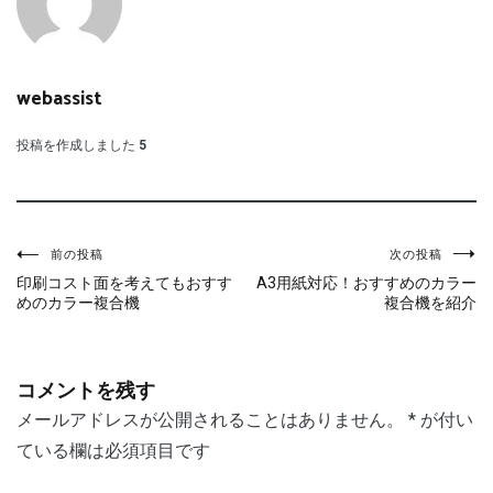
webassist
投稿を作成しました
5
投
前の投稿
次の投稿
印刷コスト面を考えてもおすす
A3用紙対応！おすすめのカラー
稿
めのカラー複合機
複合機を紹介
ナ
ビ
コメントを残す
ゲ
メールアドレスが公開されることはありません。
*
が付い
ー
ている欄は必須項目です