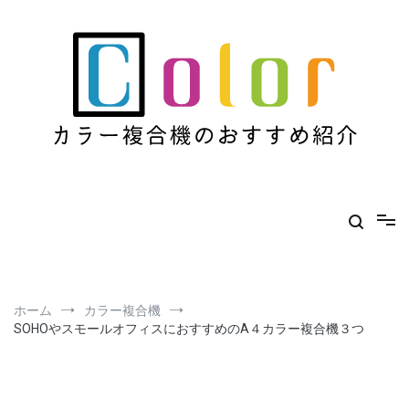
コ
ン
テ
ン
ツ
へ
ス
キ
ッ
プ
カラー複合機のおすすめ紹介
カラー複合機のおすすめを紹介するサイト
ホーム
カラー複合機
SOHOやスモールオフィスにおすすめのA４カラー複合機３つ